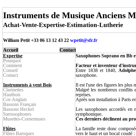
Instruments de Musique Anciens M
Achat-Vente-Expertise-Estimation-Lutherie
William Petit +33 06 13 12 43 22
wpetit@
sfr.fr
Accueil
Contact
Expertise
Saxophones Soprano en Bb e
Pourquoi
Comment
Facteur et inventeur d'instru
Conseil
Entre 1838 et 1840,
Adolph
Contact
saxophone.
Instruments à vent Bois
Il est l'une des figures les plus
Clarinette
s
Malgré les nombreux conflits e
Hautbois
reprises.
Cor-Anglais
Après son installation à Paris 
Bassons Français
Bassons Heckel
Les saxophones accordés en 
Sarrusophone
s
symphonique.
Musettes-
Cornemuses
Ces derniers déclinent au pro
Flûtes
La famille reste donc composé
Flûtes Baroque
s
vers le haut et un bocal coudé :