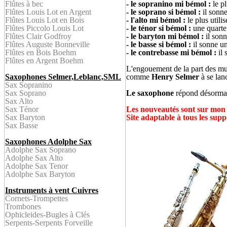
Flûtes à bec
- le sopranino mi bémol :
le pl
Flûtes Louis Lot en
Argent
- le soprano si bémol :
il sonne
Flûtes
Louis Lot en Bois
- l'alto mi bémol :
le plus utili
Flûtes
Piccolo Louis Lot
- le ténor si bémol :
une quarte 
Flûtes Clair Godfroy
- le baryton mi bémol :
il son
Flûtes Auguste Bonneville
- le basse si bémol :
il sonne un
Flûtes en Bois
Boehm
- le contrebasse mi bémol :
il
Flûtes en Argent
Boehm
L'engouement de la part des mus
Saxophones Selmer,Leblanc,SML
comme
Henry Selmer
à se lanc
Sax Sopranino
Sax Soprano
Le saxophone
répond désormai
Sax Alto
Sax Ténor
Les nouveautés
sont sur mon
Sax Baryton
S
ite adaptable à tous les supp
Sax Bass
e
Saxophones Adolphe Sax
Adolphe Sax Soprano
Adolphe Sax Alto
Adolphe Sax Tenor
Adolphe Sax Baryton
Instruments à vent Cuivres
Cornet
s-
Trompettes
Trombone
s
Ophicleid
es-Bugles à Clés
Serpent
s-Serpents Forveille